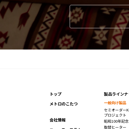
トップ
製品ラインナ
一般向け製品
メトロのこたつ
セミオーダーKO
プロジェクト
会社情報
昭和100年記
取替ヒーター