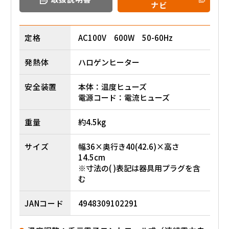
ナビ
定格
AC100V 600W 50-60Hz
発熱体
ハロゲンヒーター
安全装置
本体：温度ヒューズ
電源コード：電流ヒューズ
重量
約4.5kg
サイズ
幅36×奥行き40(42.6)×高さ
14.5cm
※寸法の( )表記は器具用プラグを含
む
JANコード
4948309102291